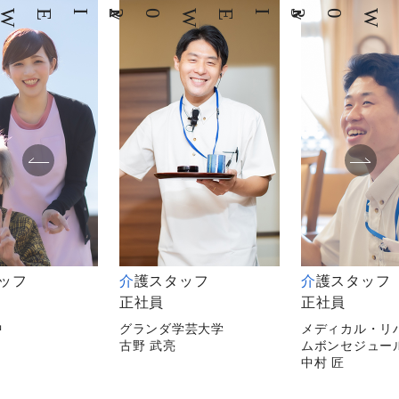
02
INTERVIEW
03
INTERVIEW
タッフ
介護スタッフ
介護スタッフ
正社員
正社員
中
グランダ学芸大学
メディカル・リ
古野 武亮
ムボンセジュー
中村 匠