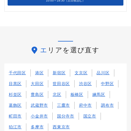
10:00～18:30（土日祝含む）
エリアを選び直す
千代田区
港区
新宿区
文京区
品川区
目黒区
大田区
世田谷区
渋谷区
中野区
杉並区
豊島区
北区
板橋区
練馬区
葛飾区
武蔵野市
三鷹市
府中市
調布市
町田市
小金井市
国分寺市
国立市
狛江市
多摩市
西東京市