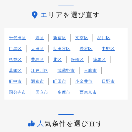
エリアを選び直す
千代田区
港区
新宿区
文京区
品川区
目黒区
大田区
世田谷区
渋谷区
中野区
杉並区
豊島区
北区
板橋区
練馬区
葛飾区
江戸川区
武蔵野市
三鷹市
府中市
調布市
町田市
小金井市
日野市
国分寺市
国立市
多摩市
西東京市
人気条件を選び直す