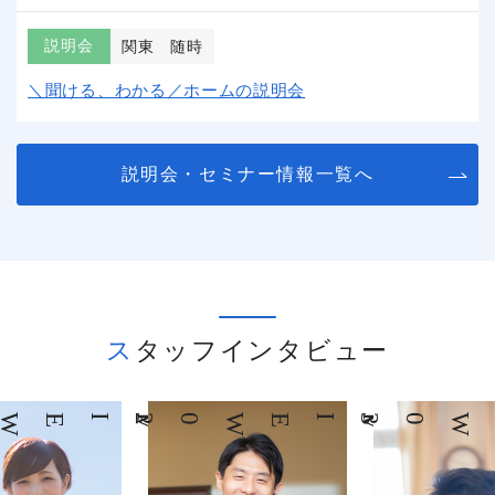
説明会
関東
随時
＼聞ける、わかる／ホームの説明会
説明会・セミナー情報一覧へ
スタッフインタビュー
03
INTERVIEW
04
INTERVIEW