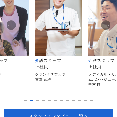
タッフ
介護スタッフ
介護スタッフ
正社員
非常勤
学芸大学
メディカル・リハビリホー
メディカルホー
ムボンセジュール千葉
逗子
中村 匠
平山 陽子
スタッフインタビュー一覧へ