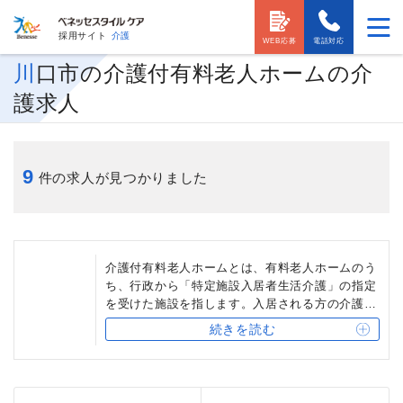
採用サイト
介護
WEB応募
電話対応
川口市の介護付有料老人ホームの介
護求人
9
件の求人が見つかりました
介護付有料老人ホームとは、有料老人ホームのう
ち、行政から「特定施設入居者生活介護」の指定
を受けた施設を指します。入居される方の介護度
に応じて、「入居時自立型」「介護専用型」「混
続きを読む
合型」の3タイプがあります。多くの介護付有料
老人ホームでは、24時間体制でサービスを提供し
ています。ベネッセスタイルケアでは、入居され
る方のニーズに応じて、「アリア」「グランダ」