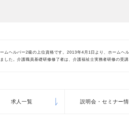
た
社員主役のプロジェクト
職
資格取得サポート制度
福
ームヘルパー2級の上位資格です。2013年4月1日より、ホームヘ
ました。介護職員基礎研修修了者は、介護福祉士実務者研修の受講
求人一覧
説明会・
セミナー