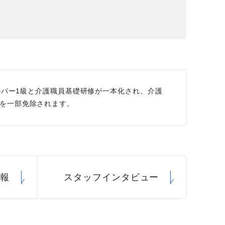
場データ
利厚生
ルパー1級と介護職員基礎研修が一本化され、介護
を一部免除されます。
情報
スタッフ
インタビュー