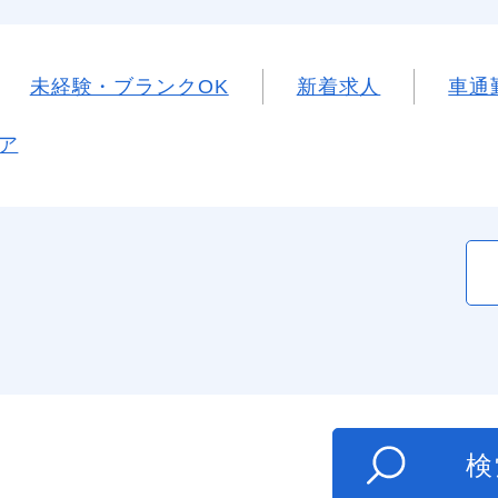
未経験・ブランクOK
新着求人
車通
ア
た
検