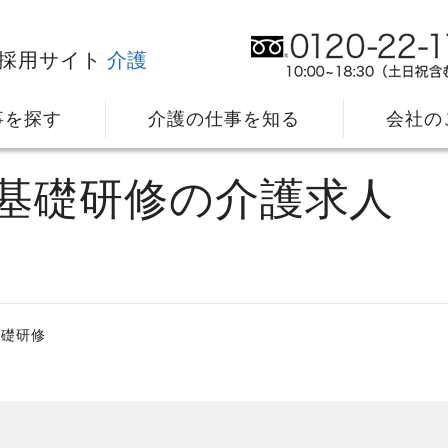
採用サイト
介護
事を探す
介護の仕事を知る
会社の
員基礎研修の介護求人
基礎研修
社⻑メッセージ
我
教育・研修のサポート
キ