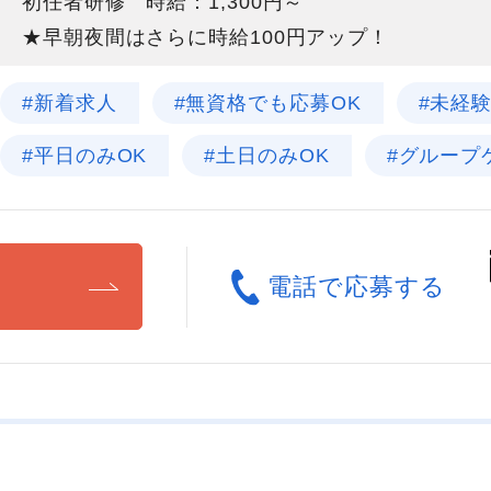
初任者研修 時給：1,300円～
★早朝夜間はさらに時給100円アップ！
#新着求人
#無資格でも応募OK
#未経
#平日のみOK
#土日のみOK
#グループ
る
電話で応募する