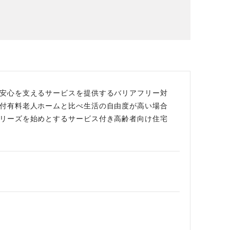
場データ
利厚生
安心を支えるサービスを提供するバリアフリー対
付有料老人ホームと比べ生活の自由度が高い場合
リーズを始めとするサービス付き高齢者向け住宅