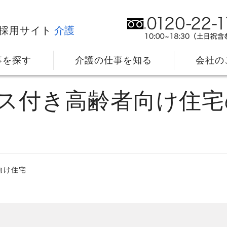
採用サイト
介護
事を探す
介護の仕事を知る
会社の
ビス付き高齢者向け住
向け住宅
社⻑メッセージ
我
教育・研修のサポート
キ