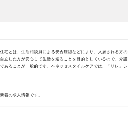
た
社員主役のプロジェクト
職
資格取得サポート制度
福
住宅とは、生活相談員による安否確認などにより、入居される方の
自立した方が安心して生活を送ることを目的としているので、介護
であることが一般的です。ベネッセスタイルケアでは、「リレ」シ
新着の求人情報です。