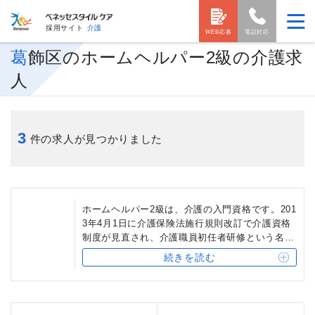
採用サイト
介護
WEB応募
電話対応
葛飾区のホームヘルパー2級の介護求
人
3
件の求人が見つかりました
ホームヘルパー2級は、介護の入門資格です。201
3年4月1日に介護保険法施行規則改訂で介護資格
制度が見直され、介護職員初任者研修という名称
に変更になりました。そのため、現在ホームヘル
続きを読む
パー2級資格をすることはできません。しかし、
ホームヘルパー2級は現在も介護職員初任者研修
と同等の資格と認められています。