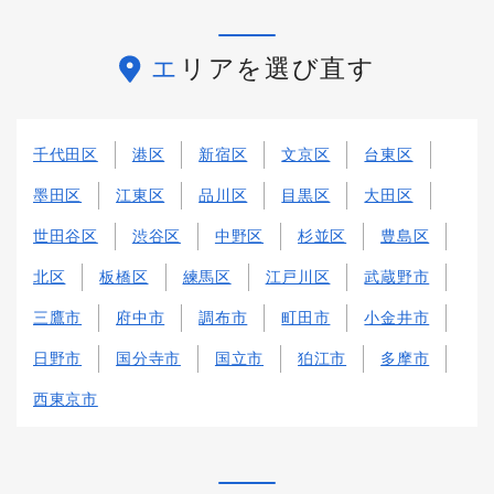
エリアを選び直す
千代田区
港区
新宿区
文京区
台東区
墨田区
江東区
品川区
目黒区
大田区
世田谷区
渋谷区
中野区
杉並区
豊島区
北区
板橋区
練馬区
江戸川区
武蔵野市
三鷹市
府中市
調布市
町田市
小金井市
日野市
国分寺市
国立市
狛江市
多摩市
西東京市