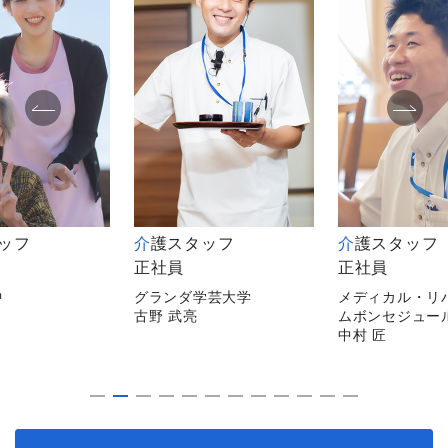
タッフ
介護スタッフ
介護スタッフ
正社員
非常勤
学芸大学
メディカル・リハビリホー
メディカルホー
ムボンセジュール千葉
逗子
中村 匠
平山 陽子