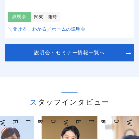
説明会
関東
随時
＼聞ける、わかる／ホームの説明会
説明会・セミナー情報一覧へ
スタッフインタビュー
03
INTERVIEW
04
INTERVIEW