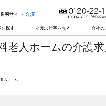
採用サイト
介護
事を探す
介護の仕事を知る
会社の
有料老人ホームの介護求
料老人ホーム
社⻑メッセージ
我
教育・研修のサポート
キ