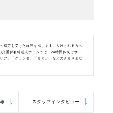
場データ
利厚生
の指定を受けた施設を指します。入居される方の
の介護付有料老人ホームでは、24時間体制でサー
リア」「グランダ」「まどか」などのさまざまな
情報
スタッフ
インタビュー