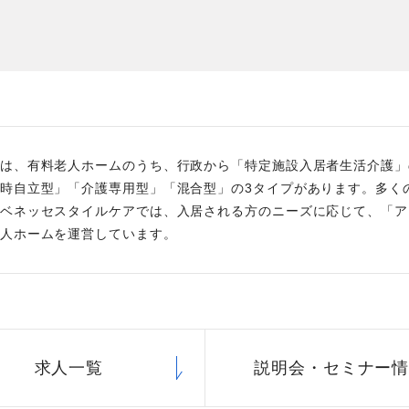
た
社員主役のプロジェクト
職
資格取得サポート制度
福
は、有料老人ホームのうち、行政から「特定施設入居者生活介護」
時自立型」「介護専用型」「混合型」の3タイプがあります。多く
ベネッセスタイルケアでは、入居される方のニーズに応じて、「ア
人ホームを運営しています。
求人一覧
説明会・
セミナー