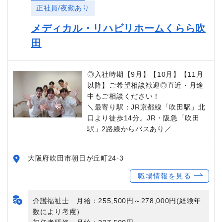
正社員/夜勤あり
メディカル・リハビリホームくらら吹
田
◎入社時期【9月】【10月】【11月
以降】ご希望相談歓迎◎直近・月途
中もご相談ください！
＼最寄り駅：JR京都線「吹田駅」北
口より徒歩14分。JR・阪急「吹田
駅」2路線からバスあり／
大阪府吹田市朝日が丘町24-3
職場情報を見る
介護福祉士 月給：255,500円～278,000円(経験年
数により考慮）