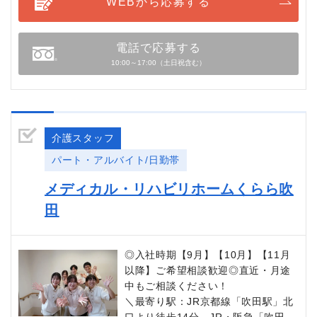
WEBから応募する
電話で応募する
10:00～17:00（土日祝含む）
介護スタッフ
パート・アルバイト/日勤帯
メディカル・リハビリホームくらら吹
田
◎入社時期【9月】【10月】【11月
以降】ご希望相談歓迎◎直近・月途
中もご相談ください！
＼最寄り駅：JR京都線「吹田駅」北
口より徒歩14分。JR・阪急「吹田