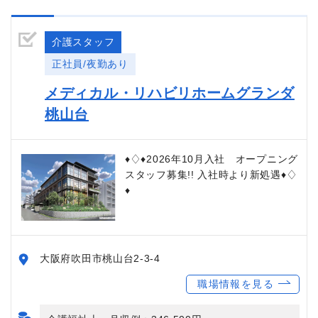
介護スタッフ
正社員/夜勤あり
メディカル・リハビリホームグランダ
桃山台
♦♢♦2026年10月入社 オープニング
スタッフ募集!! 入社時より新処遇♦♢
♦
大阪府吹田市桃山台2-3-4
職場情報を見る