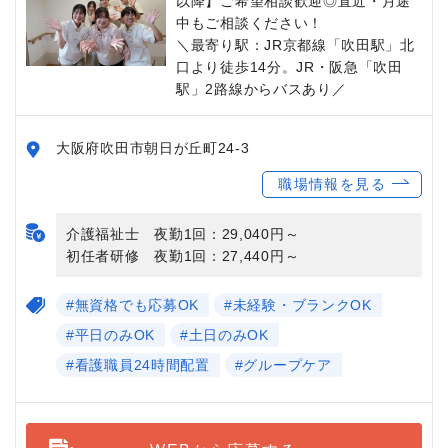
以降】ご希望相談歓迎◎直近・月途
中もご相談ください！
＼最寄り駅：JR京都線「吹田駅」北
口より徒歩14分。JR・阪急「吹田
駅」2路線からバスあり／
大阪府吹田市朝日が丘町24-3
職場情報を見る
介護福祉士 夜勤1回：29,040円～
初任者研修 夜勤1回：27,440円～
#無資格でも応募OK
#未経験・ブランクOK
#平日のみOK
#土日のみOK
#看護職員24時間配置
#グループケア