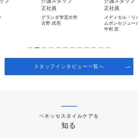
タッフ
介護スタッフ
介護スタッフ
正社員
非常勤
学芸大学
メディカル・リハビリホー
メディカルホー
ムボンセジュール千葉
逗子
中村 匠
平山 陽子
スタッフインタビュー一覧へ
ベネッセスタイルケアを
知る