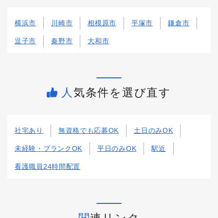
横浜市
川崎市
相模原市
平塚市
鎌倉市
逗子市
秦野市
大和市
人気条件を選び直す
社宅あり
無資格でも応募OK
土日のみOK
未経験・ブランクOK
平日のみOK
駅近
看護職員24時間配置
関連リンク