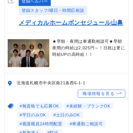
登録ヘルパー
登録スタッフ/曜日・時間応相談
メディカルホームボンセジュール山鼻
★早朝・夜間は車通勤相談可★早朝
夜間の時給は2,025円～！日祝は更に
時給UPの高時給！！
北海道札幌市中央区南21条西6-1-1
職場情報を見る
#無資格でも応募OK
#未経験・ブランクOK
#平日のみOK
#土日のみOK
#看護職員24時間配置
#車通勤ご相談可
#新着求人
#駅近