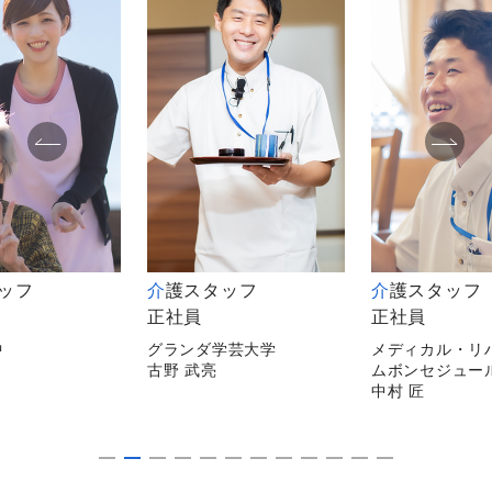
タッフ
介護スタッフ
介護スタッフ
正社員
非常勤
学芸大学
メディカル・リハビリホー
メディカルホー
ムボンセジュール千葉
逗子
中村 匠
平山 陽子