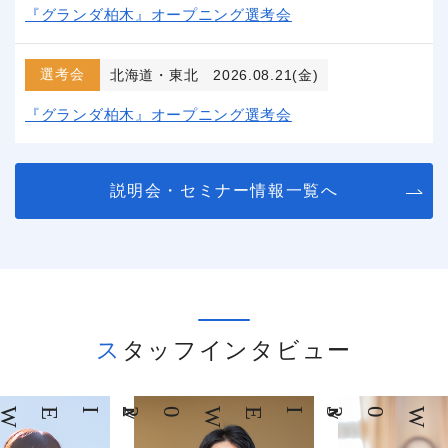
『グランダ柏木』オープニング選考会
選考会
北海道・東北
2026.08.21(金)
『グランダ柏木』オープニング選考会
説明会・セミナー情報一覧へ
スタッフインタビュー
03
INTERVIEW
04
INTERVIEW