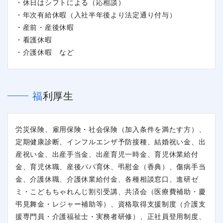
・休日はシフトによる（応相談）
・年次有給休暇（入社半年後より法定通り付与）
・産前・産後休暇
・看護休暇
・介護休暇 など
福利厚生
労災保険、雇用保険・社会保険（加入条件を満たす方）、
定期健康診断、インフルエンザ予防接種、結婚祝い金、出
産祝い金、出産手当金、出産育児一時金、育児休業給付
金、育児休職、産後パパ育休、弔慰金（香典）、傷病手当
閉じる
金、介護休職、介護休業給付金、各種相談窓口、進研ゼ
ミ・こどもちゃれんじ割引受講、共済会（医療費補助・慶
弔見舞金・レジャー補助等）、資格取得支援制度（介護支
援専門員・介護福祉士・実務者研修）、正社員登用制度、