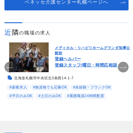
ベネッセ介護センター札幌ページへ
近隣
の職場の求人
メディカル・リハビリホームグランダ知事公
館前
登録ヘルパー
登録スタッフ/曜日・時間応相談
北海道札幌市中央区北3条西14-1-7
#新着求人
#無資格でも応募OK
#未経験・ブランクOK
#平日のみOK
#土日のみOK
#看護職員24時間配置