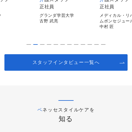
正社員
非常勤
学芸大学
メディカル・リハビリホー
メディカルホー
ムボンセジュール千葉
逗子
中村 匠
平山 陽子
スタッフインタビュー一覧へ
ベネッセスタイルケアを
知る