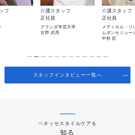
スタッフ
介護スタッフ
介護スタッ
正社員
非常勤
ダ学芸大学
メディカル・リハビリホー
メディカルホ
亮
ムボンセジュール千葉
逗子
中村 匠
平山 陽子
スタッフインタビュー一覧へ
ベネッセスタイルケアを
知る