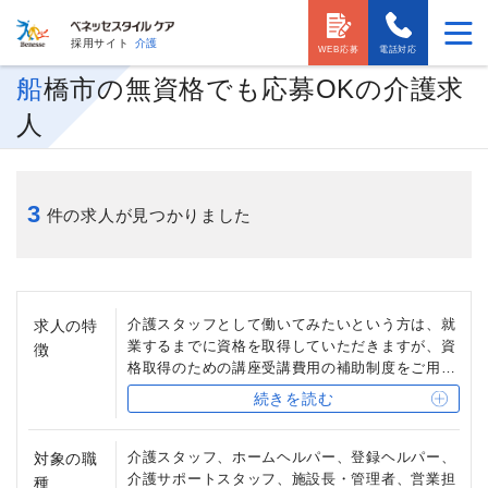
採用サイト
介護
WEB応募
電話対応
船橋市の無資格でも応募OKの介護求
人
3
件の求人が見つかりました
介護スタッフとして働いてみたいという方は、就
求人の特
業するまでに資格を取得していただきますが、資
徴
格取得のための講座受講費用の補助制度をご用意
しています。
続きを読む
また、受付事務スタッフや、清掃・洗濯スタッ
フ、用務員など、介護の資格を必要としない職種
もあります。
介護スタッフ、ホームヘルパー、登録ヘルパー、
対象の職
介護サポートスタッフ、施設長・管理者、営業担
種