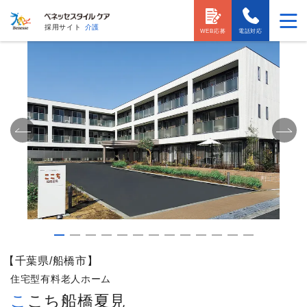
採用サイト
介護
WEB応募
電話対応
【千葉県/船橋市】
住宅型有料老人ホーム
ここち船橋夏見