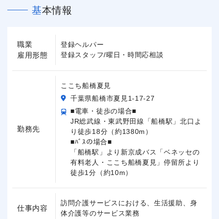
基本情報
職業
登録ヘルパー
雇用形態
登録スタッフ/曜日・時間応相談
ここち船橋夏見
千葉県船橋市夏見1-17-27
■電車・徒歩の場合■
JR総武線・東武野田線「船橋駅」北口よ
勤務先
り徒歩18分（約1380m）
■ﾊﾞｽの場合■
「船橋駅」より新京成バス「ベネッセの
有料老人・ここち船橋夏見」停留所より
徒歩1分（約10m）
訪問介護サービスにおける、生活援助、身
仕事内容
体介護等のサービス業務