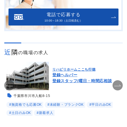
電話で応募する
10:00～18:30（土日祝含む）
近隣
の職場の求人
リハビリホームここち行徳
登録ヘルパー
登録スタッフ/曜日・時間応相談
千葉県市川市入船8-15
#無資格でも応募OK
#未経験・ブランクOK
#平日のみOK
#土日のみOK
#新着求人