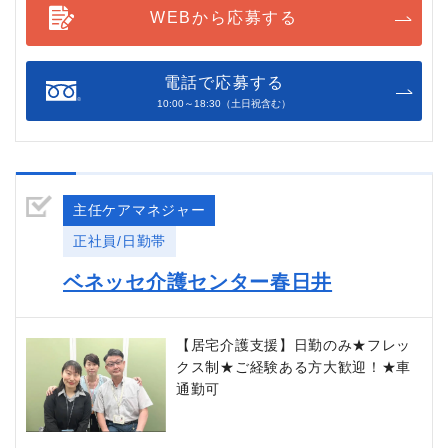
WEBから応募する
電話で応募する
10:00～18:30（土日祝含む）
主任ケアマネジャー
正社員/日勤帯
ベネッセ介護センター春日井
【居宅介護支援】日勤のみ★フレッ
クス制★ご経験ある方大歓迎！★車
通勤可