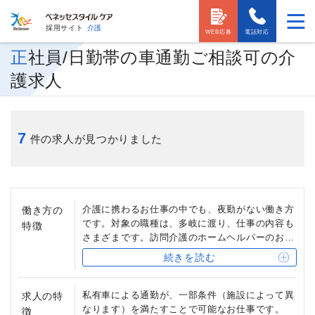
採用サイト
介護
WEB応募
電話対応
正社員/日勤帯の車通勤ご相談可の介
護求人
7
件の求人が見つかりました
介護に携わるお仕事の中でも、夜勤がない働き方
働き方の
です。対象の職種は、多岐に渡り、仕事の内容も
特徴
さまざまです。訪問介護のホームヘルパーのお仕
事をはじめ、ご入居者様に直接ケアを行わない施
続きを読む
設長・管理者（ホーム長など）、営業担当（お客
様相談担当）などの職種が該当します。
私有車による通勤が、一部条件（施設によって異
求人の特
なります）を満たすことで可能なお仕事です。
徴