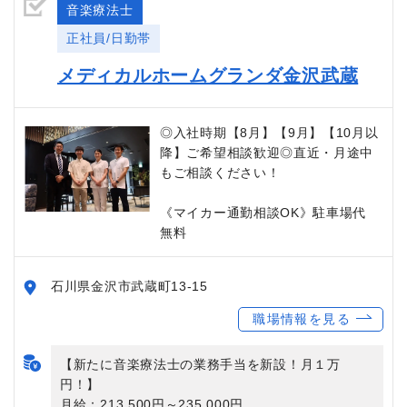
音楽療法士
正社員/日勤帯
メディカルホームグランダ金沢武蔵
◎入社時期【8月】【9月】【10月以
降】ご希望相談歓迎◎直近・月途中
もご相談ください！
《マイカー通勤相談OK》駐車場代
無料
石川県金沢市武蔵町13-15
職場情報を見る
【新たに音楽療法士の業務手当を新設！月１万
円！】
月給：213,500円～235,000円