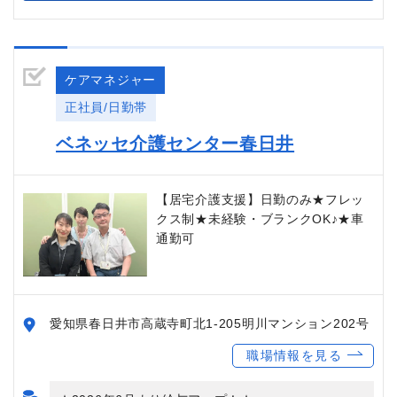
ケアマネジャー
正社員/日勤帯
ベネッセ介護センター春日井
【居宅介護支援】日勤のみ★フレッ
クス制★未経験・ブランクOK♪★車
通勤可
愛知県春日井市高蔵寺町北1-205明川マンション202号
職場情報を見る