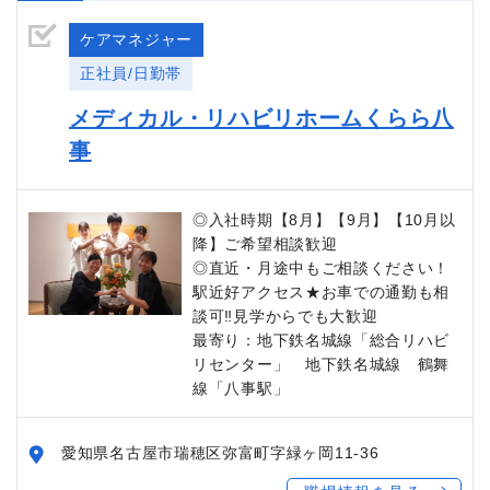
ケアマネジャー
正社員/日勤帯
メディカル・リハビリホームくらら八
事
◎入社時期【8月】【9月】【10月以
降】ご希望相談歓迎
◎直近・月途中もご相談ください！
駅近好アクセス★お車での通勤も相
談可‼見学からでも大歓迎
最寄り：地下鉄名城線「総合リハビ
リセンター」 地下鉄名城線 鶴舞
線「八事駅」
愛知県名古屋市瑞穂区弥富町字緑ヶ岡11-36