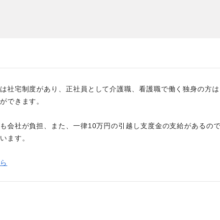
た
社員主役のプロジェクト
職
資格取得サポート制度
福
は社宅制度があり、正社員として介護職、看護職で働く独身の方は
ができます。
も会社が負担、また、一律10万円の引越し支度金の支給があるの
います。
ら