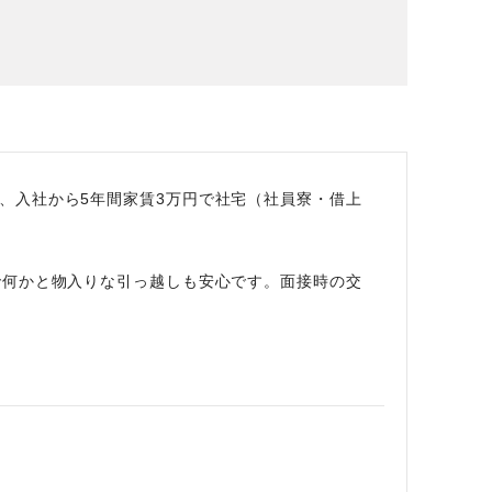
場データ
利厚生
、入社から5年間家賃3万円で社宅（社員寮・借上
で何かと物入りな引っ越しも安心です。面接時の交