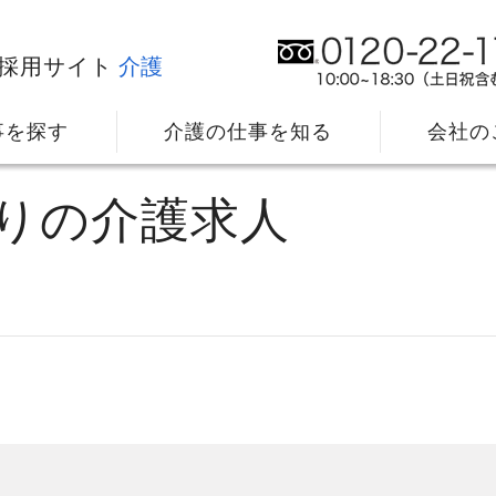
採用サイト
介護
事を探す
介護の仕事を知る
会社の
ありの介護求人
り
社⻑メッセージ
我
教育・研修のサポート
キ