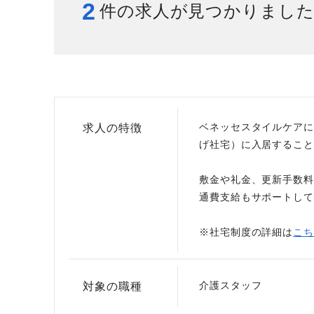
2
件の求人が見つかりまし
給与制度
スタッフインタビュー
ベネッセスタイルケアに
求人の特徴
げ社宅）に入居すること
敷金や礼金、更新手数料
通費支給もサポートして
※社宅制度の詳細は
こち
介護スタッフ
対象の職種