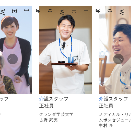
03
INTERVIEW
04
INTERVIEW
介護スタッフ
介護スタッフ
介護
社員
正社員
非常勤
ランダ学芸大学
メディカル・リハビリホー
メディ
野 武亮
ムボンセジュール千葉
逗子
中村 匠
平山 陽