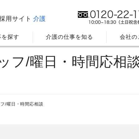
採用サイト
介護
事を探す
介護の仕事を知る
会社の
タッフ/曜日・時間応相
フ/曜日・時間応相談
社⻑メッセージ
我
教育・研修のサポート
キ