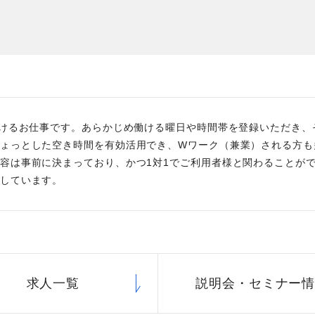
た
社員主役のプロジェクト
職
資格取得サポート制度
福
働けるお仕事です。あらかじめ働ける曜日や時間帯を登録いただき
ょっとした空き時間を有効活用でき、Wワーク（兼業）される方も
容は事前に決まっており、かつ1対1でご利用者様と関わることが
しています。
求人一覧
説明会・
セミナー