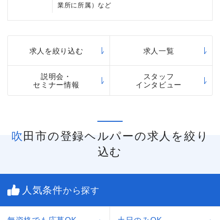
時給は高くなります。
業所に所属）など
登録ヘルパーの働く場は、訪問介護と住宅型有料
老人ホームです。住宅型有料老人ホームで登録ヘ
ルパーを採用している会社はベネッセ以外ではほ
とんど例がありません。
求人を絞り込む
求人一覧
住宅型有料老人ホームで働く場合は、施設の中で
訪問介護のサービスを行うことになるので、ご利
用者様のご自宅からご自宅への移動はありませ
説明会・
スタッフ
ん。ヘルパー同士で情報共有や相談をしながら、
セミナー情報
インタビュー
ご利用者様のケアを行うことができます。
吹田市の登録ヘルパーの求人を絞り
込む
人気条件
から探す