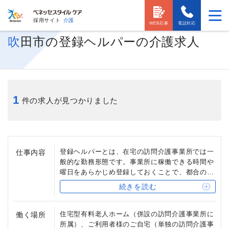
採用サイト
介護
WEB応募
電話対応
吹田市の登録ヘルパーの介護求人
1
件の求人が見つかりました
登録ヘルパーとは、在宅の訪問介護事業所では一
仕事内容
般的な勤務形態です。事業所に稼働できる時間や
曜日をあらかじめ登録しておくことで、都合のい
い時間に働くことが出来ます。
続きを読む
給与は時給制で、実際にサービスを行った時間に
対して支払われます。ご利用者様のサービスがキ
ャンセルになれば、当日・前日のキャンセルもあ
住宅型有料老人ホーム（併設の訪問介護事業所に
働く場所
り得る不安定な雇用形態ではありますが、その分
所属）、ご利用者様のご自宅（単独の訪問介護事