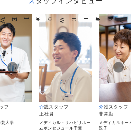
スタッフインタビュー
03
INTERVIEW
04
INTERVIEW
タッフ
介護スタッフ
介護スタッフ
正社員
非常勤
学芸大学
メディカル・リハビリホー
メディカルホー
ムボンセジュール千葉
逗子