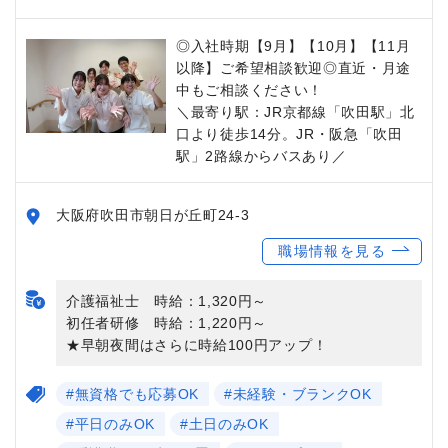
◎入社時期【9月】【10月】【11月
以降】ご希望相談歓迎◎直近・月途
中もご相談ください！
＼最寄り駅：JR京都線「吹田駅」北
口より徒歩14分。JR・阪急「吹田
駅」2路線からバスあり／
大阪府吹田市朝日が丘町24-3
職場情報を見る
介護福祉士 時給：1,320円～
初任者研修 時給：1,220円～
★早朝夜間はさらに時給100円アップ！
#無資格でも応募OK
#未経験・ブランクOK
#平日のみOK
#土日のみOK