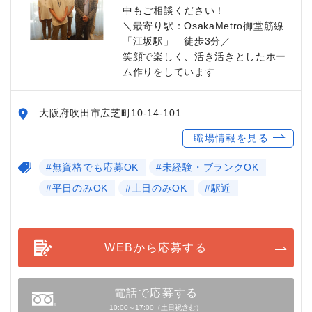
中もご相談ください！
＼最寄り駅：OsakaMetro御堂筋線
「江坂駅」 徒歩3分／
笑顔で楽しく、活き活きとしたホー
ム作りをしています
大阪府吹田市広芝町10-14-101
職場情報を見る
#無資格でも応募OK
#未経験・ブランクOK
#平日のみOK
#土日のみOK
#駅近
WEBから応募する
電話で応募する
10:00～17:00（土日祝含む）