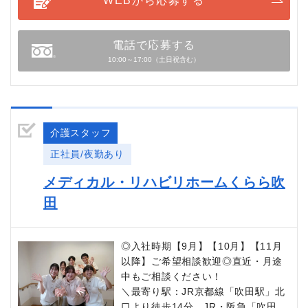
WEBから応募する
電話で応募する
10:00～17:00（土日祝含む）
介護スタッフ
正社員/夜勤あり
メディカル・リハビリホームくらら吹
田
◎入社時期【9月】【10月】【11月
以降】ご希望相談歓迎◎直近・月途
中もご相談ください！
＼最寄り駅：JR京都線「吹田駅」北
口より徒歩14分。JR・阪急「吹田