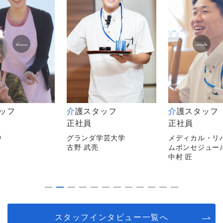
タッフ
介護スタッフ
介護スタッフ
正社員
非常勤
学芸大学
メディカル・リハビリホー
メディカルホー
ムボンセジュール千葉
逗子
中村 匠
平山 陽子
スタッフインタビュー一覧へ