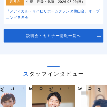
選考会
中部・近畿・北陸
2026.08.09(日)
『メディカル・リハビリホームグランダ桃山台』オープ
ニング選考会
説明会・セミナー情報一覧へ
スタッフインタビュー
03
INTERVIEW
04
INTERVIEW