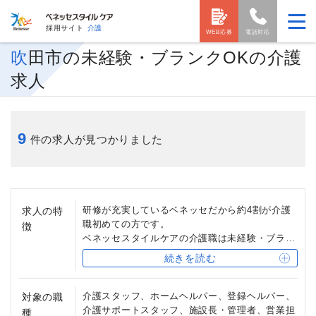
採用サイト
介護
WEB応募
電話対応
吹田市の未経験・ブランクOKの介護
求人
9
件の求人が見つかりました
研修が充実しているベネッセだから約4割が介護
求人の特
職初めての方です。
徴
ベネッセスタイルケアの介護職は未経験・ブラン
クの方を歓迎しています。「入社時研修」では、
続きを読む
ベッドメイキングから高齢者理解まで、さまざま
な側面から介護を学べます。また3ヶ月、7ヶ月目
研修といった節目ごとの研修や、ご自身のステー
介護スタッフ、ホームヘルパー、登録ヘルパー、
対象の職
ジに合わせた研修も実施されます。また、「短時
介護サポートスタッフ、施設長・管理者、営業担
種