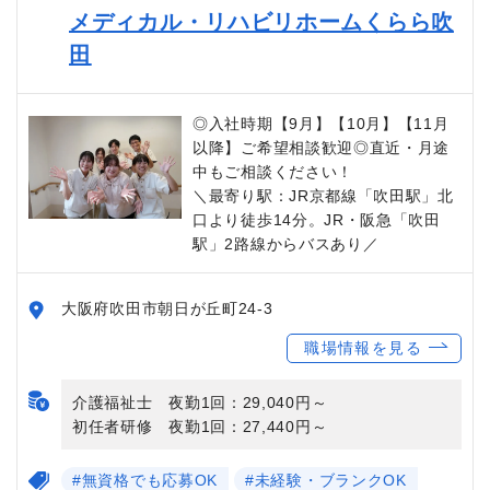
メディカル・リハビリホームくらら吹
田
◎入社時期【9月】【10月】【11月
以降】ご希望相談歓迎◎直近・月途
中もご相談ください！
＼最寄り駅：JR京都線「吹田駅」北
口より徒歩14分。JR・阪急「吹田
駅」2路線からバスあり／
大阪府吹田市朝日が丘町24-3
職場情報を見る
介護福祉士 夜勤1回：29,040円～
初任者研修 夜勤1回：27,440円～
#無資格でも応募OK
#未経験・ブランクOK