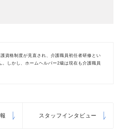
場データ
利厚生
で介護資格制度が見直され、介護職員初任者研修とい
ん。しかし、ホームヘルパー2級は現在も介護職員
情報
スタッフ
インタビュー