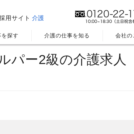
採用サイト
介護
事を探す
介護の仕事を知る
会社の
ヘルパー2級の介護求人
社⻑メッセージ
我
教育・研修のサポート
キ