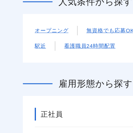
人気条件
から探す
オープニング
無資格でも応募O
駅近
看護職員24時間配置
雇用形態
から探す
正社員