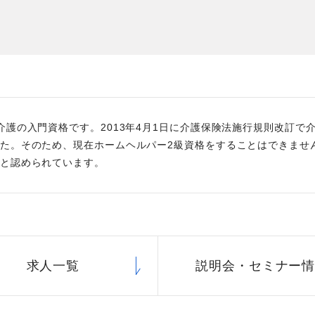
た
社員主役のプロジェクト
職
資格取得サポート制度
福
介護の入門資格です。2013年4月1日に介護保険法施行規則改訂
た。そのため、現在ホームヘルパー2級資格をすることはできませ
と認められています。
求人一覧
説明会・
セミナー