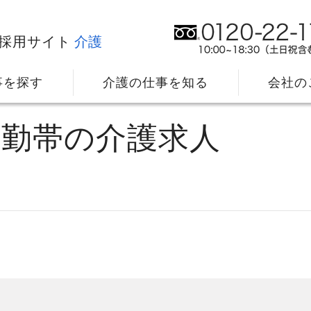
採用サイト
介護
事を探す
介護の仕事を知る
会社の
日勤帯の介護求人
社⻑メッセージ
我
教育・研修のサポート
キ