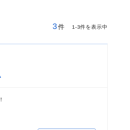
3
件
1-3件を表示中
通
！