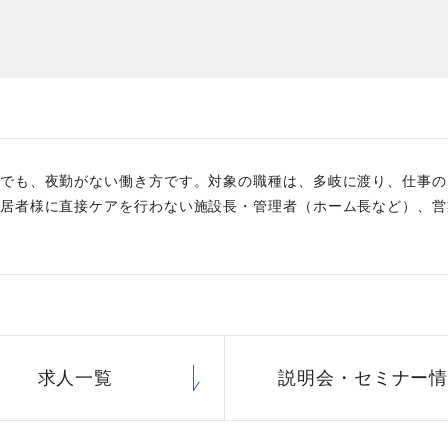
た
社員主役のプロジェクト
職
資格取得サポート制度
福
でも、夜勤がない働き方です。対象の職種は、多岐に渡り、仕事の
居者様に直接ケアを行わない施設長・管理者（ホーム長など）、営
求人一覧
説明会・
セミナー