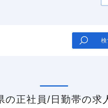
た
検
岡県の正社員/日勤帯の求