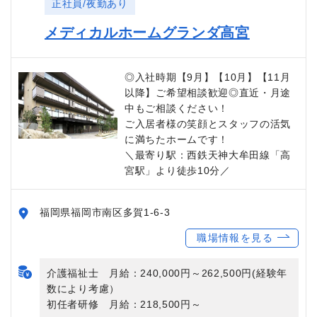
正社員/夜勤あり
メディカルホームグランダ高宮
◎入社時期【9月】【10月】【11月
以降】ご希望相談歓迎◎直近・月途
中もご相談ください！
ご入居者様の笑顔とスタッフの活気
に満ちたホームです！
＼最寄り駅：西鉄天神大牟田線「高
宮駅」より徒歩10分／
福岡県福岡市南区多賀1-6-3
職場情報を見る
介護福祉士 月給：240,000円～262,500円(経験年
数により考慮）
初任者研修 月給：218,500円～