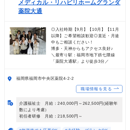
メディカル・リハビリホームグランダ
薬院大通
◎入社時期【9月】【10月】【11月
以降】ご希望相談歓迎◎直近・月途
中もご相談ください！
博多・天神からもアクセス良好♪
＼最寄り駅：福岡市地下鉄七隈線
「薬院大通駅」より徒歩3分／
福岡県福岡市中央区薬院4-2-2
職場情報を見る
介護福祉士 月給：240,000円～262,500円(経験年
数により考慮）
初任者研修 月給：218,500円～