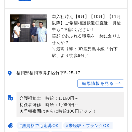
◎入社時期【9月】【10月】【11月
以降】ご希望相談歓迎◎直近・月途
中もご相談ください！
笑顔であふれる職場を一緒に創りま
せんか？
＼最寄り駅：JR鹿児島本線「竹下
駅」より徒歩6分／
福岡県福岡市博多区竹下5-25-17
職場情報を見る
介護福祉士 時給：1,160円～
初任者研修 時給：1,060円～
★早朝夜間はさらに時給100円アップ！
#無資格でも応募OK
#未経験・ブランクOK