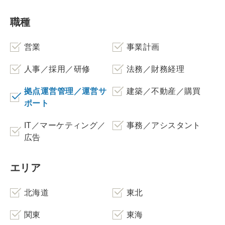
職種
営業
事業計画
人事／採用／研修
法務／財務経理
拠点運営管理／運営サ
建築／不動産／購買
ポート
IT／マーケティング／
事務／アシスタント
広告
エリア
北海道
東北
関東
東海