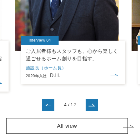
Interview 04
。
ご入居者様もスタッフも、心から楽しく
指
過ごせるホーム創りを目指す。
施設長（ホーム長）
D.H.
2020年入社
4
/
12
All view