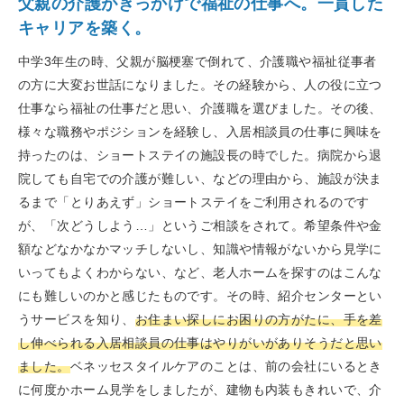
父親の介護がきっかけで福祉の仕事へ。一貫した
キャリアを築く。
中学3年生の時、父親が脳梗塞で倒れて、介護職や福祉従事者
の方に大変お世話になりました。その経験から、人の役に立つ
仕事なら福祉の仕事だと思い、介護職を選びました。その後、
様々な職務やポジションを経験し、入居相談員の仕事に興味を
持ったのは、ショートステイの施設長の時でした。病院から退
院しても自宅での介護が難しい、などの理由から、施設が決ま
るまで「とりあえず」ショートステイをご利用されるのです
が、「次どうしよう…」というご相談をされて。希望条件や金
額などなかなかマッチしないし、知識や情報がないから見学に
いってもよくわからない、など、老人ホームを探すのはこんな
にも難しいのかと感じたものです。その時、紹介センターとい
うサービスを知り、
お住まい探しにお困りの方がたに、手を差
し伸べられる入居相談員の仕事はやりがいがありそうだと思い
ました。
ベネッセスタイルケアのことは、前の会社にいるとき
に何度かホーム見学をしましたが、建物も内装もきれいで、介