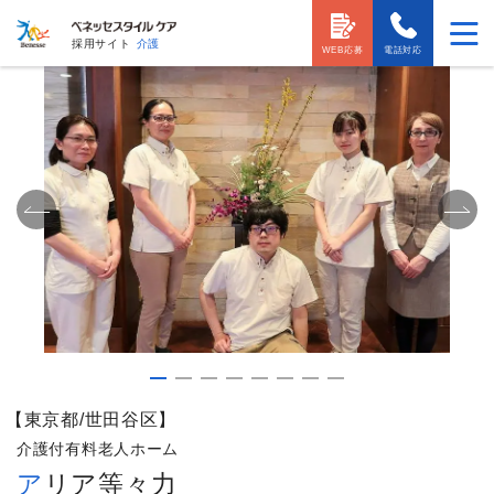
採用サイト
介護
WEB応募
電話対応
【東京都/世田谷区】
介護付有料老人ホーム
アリア等々力