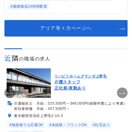
#看護職員24時間配置
アリア等々力ページへ
近隣
の職場の求人
リハビリホームグランダ上野毛
介護スタッフ
正社員/夜勤あり
介護福祉士 月給：325,500円～348,000円(経験年数により考慮）
初任者研修 月給：307,500円～
東京都世田谷区上野毛2-10-3
#無資格でも応募OK
#未経験・ブランクOK
#社宅あり