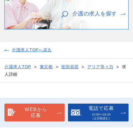
介護の求人を探す
介護求人TOPへ戻る
介護求人TOP
東京都
世田谷区
アリア等々力
求
人詳細
電話で応募
WEBから
応募
10:00〜18:30
（土日祝含む）