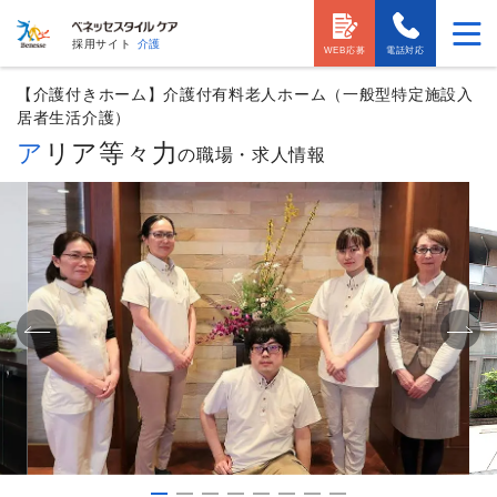
採用サイト
介護
WEB応募
電話対応
【介護付きホーム】介護付有料老人ホーム（一般型特定施設入
居者生活介護）
アリア等々力
の職場・求人情報