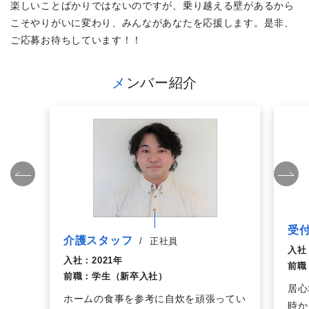
楽しいことばかりではないのですが、乗り越える壁があるから
こそやりがいに変わり、みんながあなたを応援します。是非、
ご応募お待ちしています！！
メンバー紹介
受
介護スタッフ
/
正社員
入社
入社：
2021年
前職
前職：
学生（新卒入社）
居心
ホームの食事を参考に自炊を頑張ってい
時か