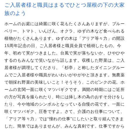
ご入居者様と職員はまるでひとつ屋根の下の大家
族のよう
ホームのお庭には綺麗に咲く花もたくさんありますが、ブルー
ベリー、トマト、いんげん、オクラ、ゆずの木など食べられる
植物がたくさんあります。ゆずの木は「アリア等々力」の開設
15周年記念の日、ご入居者様と職員全員で植樹したもの。今
年、初めて実がつきました。台風で実が落ちないか、ひやひや
するのもみんなで笑いながら話します。収穫した野菜は、ご入
居者様が調理してくださり、「杉亭」と称したダイニングルー
ムでご入居者様や職員がわいわいがやがやと頂きます。無農薬
で朝採れ野菜の美味しいこと！そうそう、このピンクの花。ホ
ームの玄関一面に咲くマツバギクです。満開の時期にはご近所
の方が写真を撮られたり、時には挿し木の為のおすそ分けをし
たり、今や地域のシンボルとなっている自慢の花です。一面に
咲くマツバギク、圧巻ですよ。さて、介護のお仕事について、
「アリア等々力」では“憧れの仕事”にしたいと取り組んできま
した。簡単ではありませんが、みんな真剣です。仕事ですから