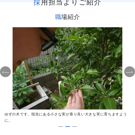
採用担当よりご紹介
職場紹介
に
ゆずの木です。指先にある小さな実が香り良い大きな実に育ちますよう
4
に。
み