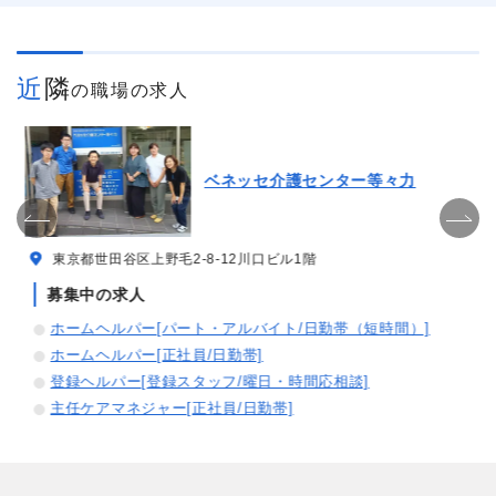
近隣
の職場の求人
ベネッセ介護センター等々力
東京都世田谷区上野毛2-8-12川口ビル1階
募集中の求人
ホームヘルパー[パート・アルバイト/日勤帯（短時間）]
ホームヘルパー[正社員/日勤帯]
登録ヘルパー[登録スタッフ/曜日・時間応相談]
主任ケアマネジャー[正社員/日勤帯]