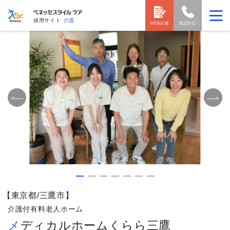
採用サイト
介護
WEB応募
電話対応
【東京都/三鷹市】
介護付有料老人ホーム
メディカルホームくらら三鷹