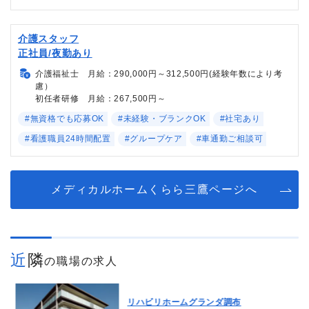
介護スタッフ
正社員/夜勤あり
介護福祉士 月給：290,000円～312,500円(経験年数により考
慮）
初任者研修 月給：267,500円～
#無資格でも応募OK
#未経験・ブランクOK
#社宅あり
#看護職員24時間配置
#グループケア
#車通勤ご相談可
メディカルホームくらら三鷹ページへ
近隣
の職場の求人
リハビリホームグランダ調布