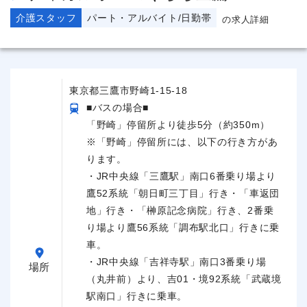
介護スタッフ
パート・アルバイト/日勤帯
の求人詳細
東京都三鷹市野崎1-15-18
■バスの場合■
「野崎」停留所より徒歩5分（約350m）
※「野崎」停留所には、以下の行き方があ
ります。
・JR中央線「三鷹駅」南口6番乗り場より
鷹52系統「朝日町三丁目」行き・「車返団
地」行き・「榊原記念病院」行き、2番乗
り場より鷹56系統「調布駅北口」行きに乗
車。
・JR中央線「吉祥寺駅」南口3番乗り場
場所
（丸井前）より、吉01・境92系統「武蔵境
駅南口」行きに乗車。