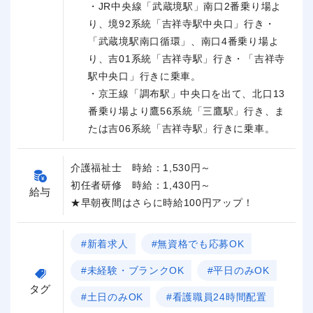
・JR中央線「武蔵境駅」南口2番乗り場よ
り、境92系統「吉祥寺駅中央口」行き・
「武蔵境駅南口循環」、南口4番乗り場よ
り、吉01系統「吉祥寺駅」行き・「吉祥寺
駅中央口」行きに乗車。
・京王線「調布駅」中央口を出て、北口13
番乗り場より鷹56系統「三鷹駅」行き、ま
たは吉06系統「吉祥寺駅」行きに乗車。
介護福祉士 時給：1,530円～
初任者研修 時給：1,430円～
給与
★早朝夜間はさらに時給100円アップ！
#新着求人
#無資格でも応募OK
#未経験・ブランクOK
#平日のみOK
タグ
#土日のみOK
#看護職員24時間配置