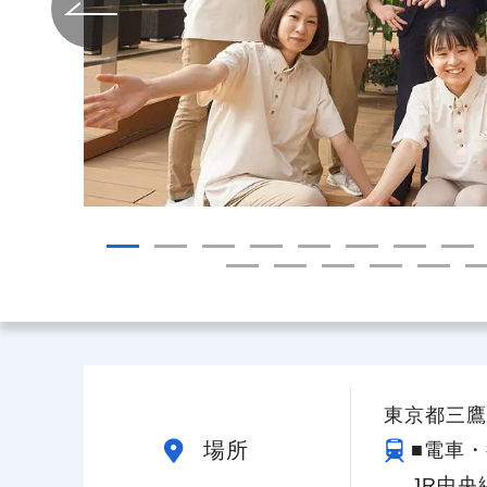
給与制度
スタッフインタビュー
東京都三鷹市
場所
■電車・
JR中央