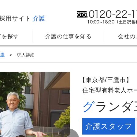
採用サイト
介護
事を探す
介護の仕事を知る
会社の
三鷹
求人詳細
【東京都/三鷹市】
住宅型有料老人ホ
グラン
社⻑メッセージ
我
教育・研修のサポート
キ
介護スタッフ