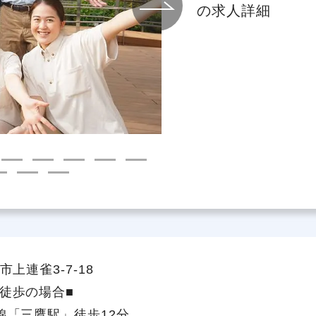
の求人詳細
社員主役のプロジェクト
職
資格取得サポート制度
福
上連雀3-7-18
徒歩の場合■
線「三鷹駅」徒歩12分