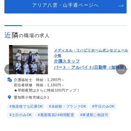
アリア八雲・山手通ページへ
近隣
の職場の求人
メディカル・リハビリホームボンセジュール
小牧
介護スタッフ
パート・アルバイト/日勤帯（短時間）
介護福祉士 時給：1,290円～
初任者研修 時給：1,190円～
★早朝夜間はさらに時給100円アップ！
愛知県小牧市城山3-1
#無資格でも応募OK
#未経験・ブランクOK
#平日のみOK
#土日のみOK
#看護職員24時間配置
#車通勤ご相談可