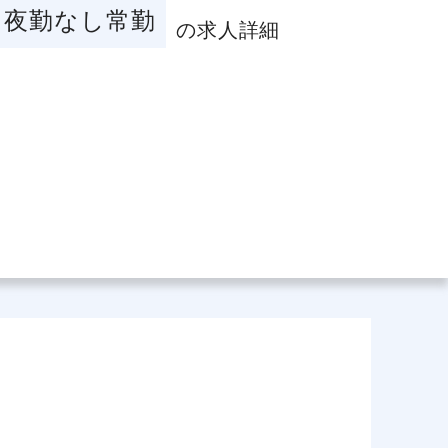
夜勤なし常勤
の求人詳細
場データ
利厚生