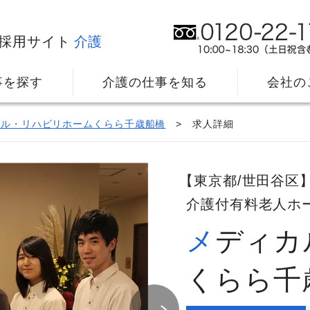
採用サイト
介護
事を探す
介護の仕事を知る
会社の
カル・リハビリホームくらら千歳船橋
求人詳細
【東京都/世田谷区
介護付有料老人ホ
メディカル・リハビリホーム
社⻑メッセージ
我
教育・研修のサポート
キ
くらら千