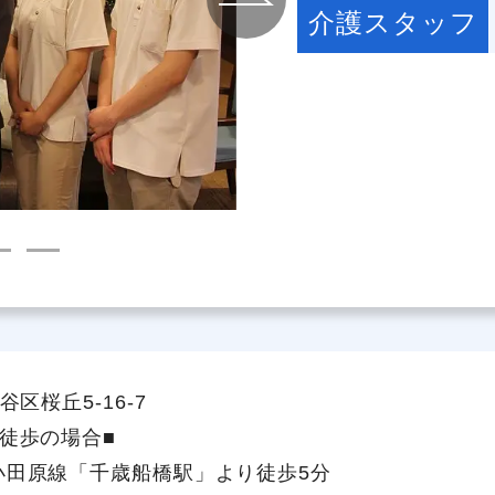
介護スタッフ
社員主役のプロジェクト
職
資格取得サポート制度
福
区桜丘5-16-7
徒歩の場合■
小田原線「千歳船橋駅」より徒歩5分