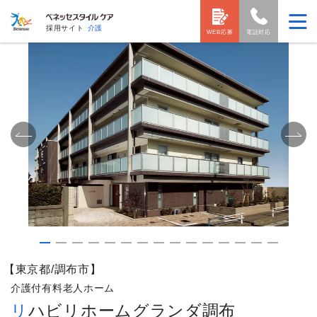
採用サイト
介護
WEB応募
電話対応
【東京都/調布市】
介護付有料老人ホーム
リハビリホームグランダ調布