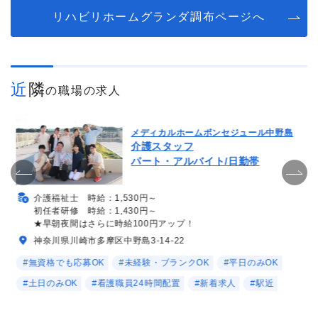
リハビリホームグランダ調布ページへ
近隣
の職場の求人
メディカルホームボンセジュール中野島
介護スタッフ
パート・アルバイト/日勤帯
介護福祉士 時給：1,530円～
初任者研修 時給：1,430円～
★早朝夜間はさらに時給100円アップ！
神奈川県川崎市多摩区中野島3-14-22
#無資格でも応募OK
#未経験・ブランクOK
#平日のみOK
#土日のみOK
#看護職員24時間配置
#新着求人
#駅近