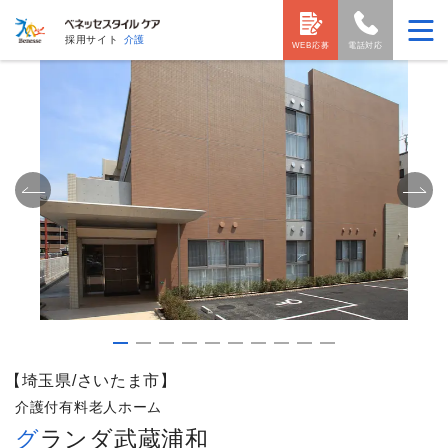
採用サイト
介護
WEB応募
電話対応
【埼玉県/さいたま市】
介護付有料老人ホーム
グランダ武蔵浦和