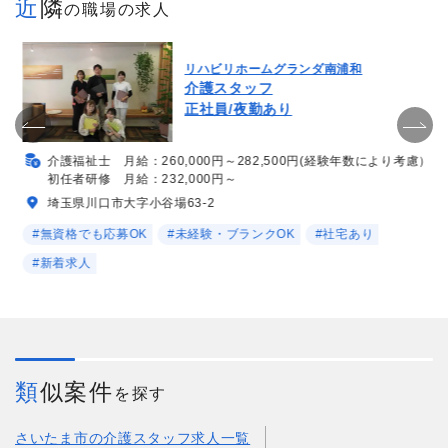
近隣
の職場の求人
リハビリホームグランダ南浦和
介護スタッフ
正社員/夜勤あり
介護福祉士 月給：260,000円～282,500円(経験年数により考慮）
初任者研修 月給：232,000円～
埼玉県川口市大字小谷場63-2
#無資格でも応募OK
#未経験・ブランクOK
#社宅あり
#新着求人
類似案件
を探す
さいたま市の介護スタッフ求人一覧