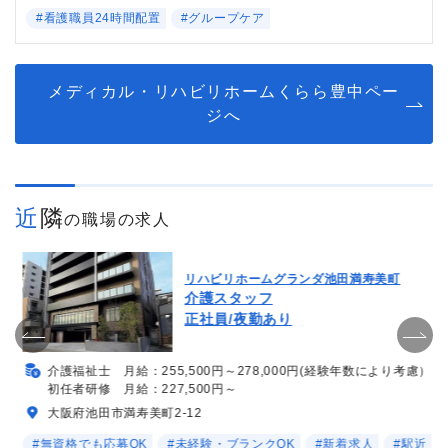
#看護職員24時間配置
#グループケア
メディカル・リハビリホームくらら豊中ペー
ジへ
近隣
の職場の求人
リハビリホームグランダ池田満寿美町
介護スタッフ
正社員/夜勤あり
介護福祉士 月給：255,500円～278,000円(経験年数により考慮）
初任者研修 月給：227,500円～
大阪府池田市満寿美町2-12
#無資格でも応募OK
#未経験・ブランクOK
#新着求人
#駅近