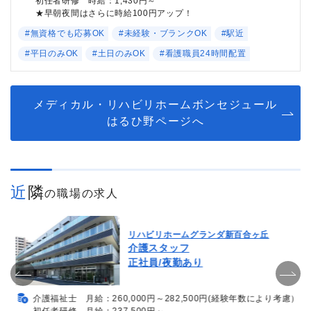
初任者研修 時給：1,430円～
★早朝夜間はさらに時給100円アップ！
#無資格でも応募OK
#未経験・ブランクOK
#駅近
#平日のみOK
#土日のみOK
#看護職員24時間配置
メディカル・リハビリホームボンセジュール
はるひ野ページへ
近隣
の職場の求人
リハビリホームグランダ新百合ヶ丘
介護スタッフ
正社員/夜勤あり
介護福祉士 月給：260,000円～282,500円(経験年数により考慮）
初任者研修 月給：237,500円～