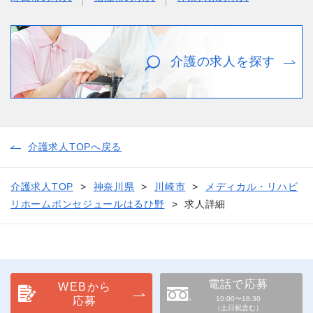
介護の求人を探す
介護求人TOPへ戻る
介護求人TOP
神奈川県
川崎市
メディカル・リハビ
リホームボンセジュールはるひ野
求人詳細
電話で応募
WEBから
応募
10:00〜18:30
（土日祝含む）