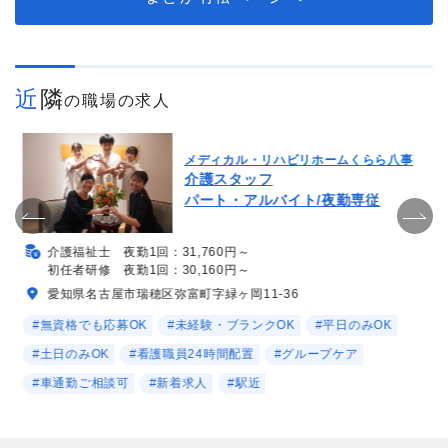
近隣
の職場の求人
メディカル・リハビリホームくらら八事
介護スタッフ
パート・アルバイト/夜勤専従
介護福祉士 夜勤1回：31,760円～
初任者研修 夜勤1回：30,160円～
愛知県名古屋市瑞穂区弥富町字緑ヶ岡11-36
#無資格でも応募OK
#未経験・ブランクOK
#平日のみOK
#土日のみOK
#看護職員24時間配置
#グループケア
#車通勤ご相談可
#新着求人
#駅近