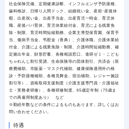
社会保険完備、定期健康診断、インフルエンザ予防接種、
歯科検診、日帰り人間ドック、結婚祝い金、産前･産後休
暇、出産祝い金、出産手当金、出産育児一時金、育児休
職、産後パパ育休、育児休業給付金、育児による残業免
除・制限、育児時間短縮勤務、企業主導型保育園、保育手
当、傷病手当金、弔慰金（香典）、介護休職、介護休業給
付金、介護による残業免除・制限、介護時間短縮勤務、確
定拠出年金、財形貯蓄、各種相談窓口、進研ゼミ・こども
ちゃれんじ割引受講、生命保険等の団体割引、共済会（医
療費補助、市販薬・マスク代補助、健康保険適用外の検
診・予防接種補助、各種見舞金、宿泊補助、レジャー施設
割引等）、資格取得支援制度（介護支援専門員・介護福祉
閉じる
士・実務者研修）、各種研修制度、65歳定年制（75歳ま
での再雇用制度あり） など
※勤続年数などの条件によるものもあります。詳しくはお
問い合わせください。
待遇