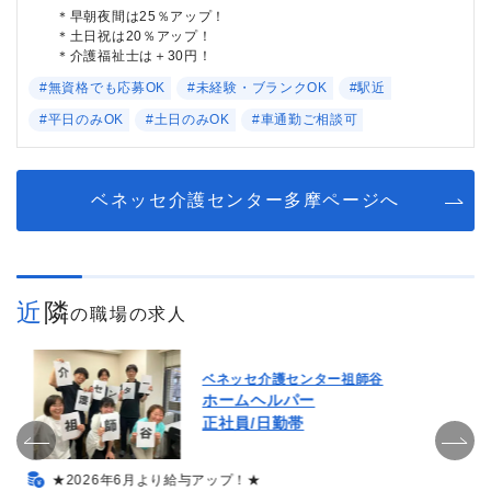
＊早朝夜間は25％アップ！
＊土日祝は20％アップ！
＊介護福祉士は＋30円！
#無資格でも応募OK
#未経験・ブランクOK
#駅近
#平日のみOK
#土日のみOK
#車通勤ご相談可
ベネッセ介護センター多摩ページへ
近隣
の職場の求人
ベネッセ介護センター祖師谷
ホームヘルパー
正社員/日勤帯
★2026年6月より給与アップ！★