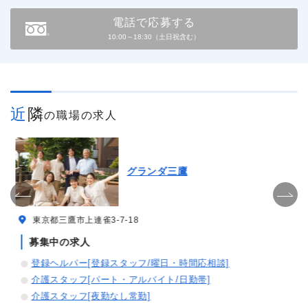
電話で応募する
10:00～18:30（土日祝含む）
近隣
の職場の求人
グランダ三鷹
東京都三鷹市上連雀3-7-18
募集中の求人
登録ヘルパー[登録スタッフ/曜日・時間応相談]
介護スタッフ[パート・アルバイト/日勤帯]
介護スタッフ[夜勤なし常勤]