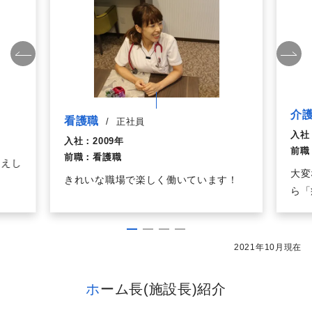
介
看護職
/
正社員
入社
入社：
2009年
前職
前職：
看護職
迎えし
大変
きれいな職場で楽しく働いています！
ら「
2021年10月現在
ホーム長(施設長)紹介