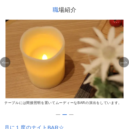
職場紹介
。
テーブルには間接照明を置いてムーディーなBARの演出をしています。
ご
ル
月に１度のナイトBAR☆