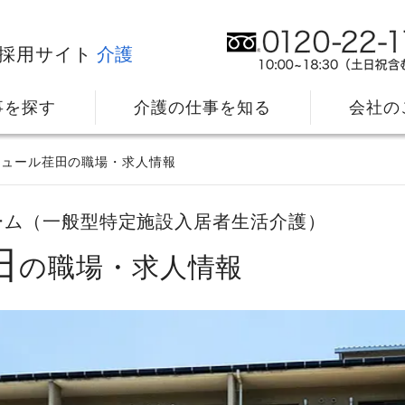
採用サイト
介護
事を探す
介護の仕事を知る
会社の
ジュール荏田の職場・求人情報
ーム（一般型特定施設入居者生活介護）
田
の職場・求人情報
社⻑メッセージ
我
教育・研修のサポート
キ