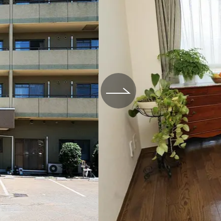
場データ
利厚生