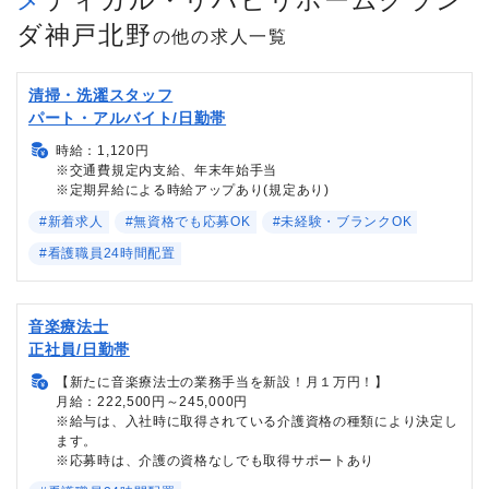
ダ神戸北野
の他の求人一覧
清掃・洗濯スタッフ
パート・アルバイト/日勤帯
時給：1,120円
※交通費規定内支給、年末年始手当
※定期昇給による時給アップあり(規定あり)
#新着求人
#無資格でも応募OK
#未経験・ブランクOK
#看護職員24時間配置
音楽療法士
正社員/日勤帯
【新たに音楽療法士の業務手当を新設！月１万円！】
月給：222,500円～245,000円
※給与は、入社時に取得されている介護資格の種類により決定し
ます。
※応募時は、介護の資格なしでも取得サポートあり