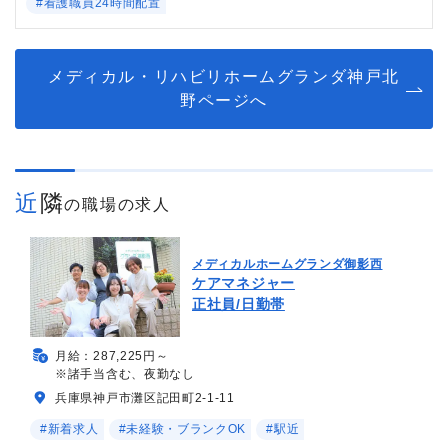
#看護職員24時間配置
メディカル・リハビリホームグランダ神戸北
野ページへ
近隣
の職場の求人
メディカルホームグランダ御影西
ケアマネジャー
正社員/日勤帯
月給：287,225円～
※諸手当含む、夜勤なし
兵庫県神戸市灘区記田町2-1-11
#新着求人
#未経験・ブランクOK
#駅近