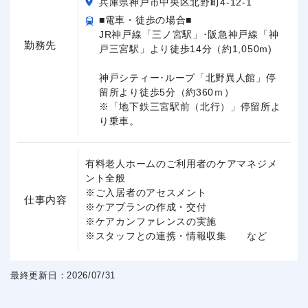
兵庫県神戸市中央区北野町4-12-1
■電車・徒歩の場合■
JR神戸線「三ノ宮駅」･阪急神戸線「神
勤務先
戸三宮駅」より徒歩14分（約1,050m)
神戸シティー･ループ「北野異人館」停
留所より徒歩5分（約360ｍ）
※「地下鉄三宮駅前（北行）」停留所よ
り乗車。
有料老人ホームのご利用者のケアマネジメ
ント全般
※ご入居者のアセスメント
仕事内容
※ケアプランの作成・交付
※ケアカンファレンスの実施
※スタッフとの連携・情報収集 など
最終更新日：2026/07/31