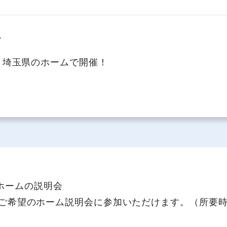
ー
・埼玉県のホームで開催！
社員主役のプロジェクト
職
資格取得サポート制度
福
。
ホームの説明会
の間にご希望のホーム説明会に参加いただけます。（所要時間