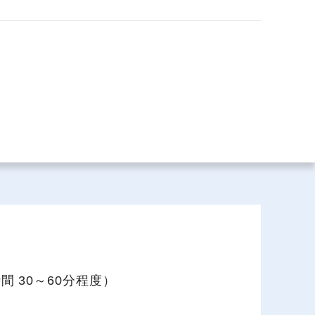
場データ
利厚生
 30～60分程度）