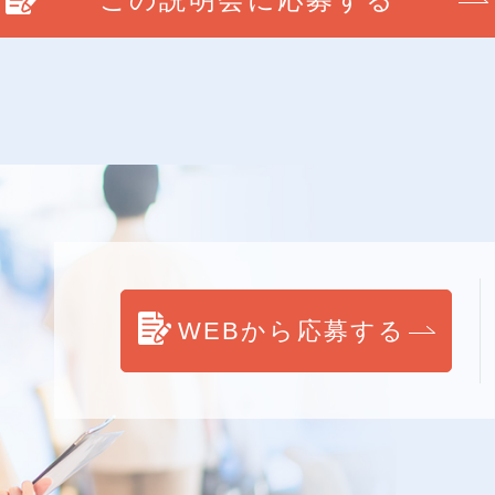
WEBから
応募
する