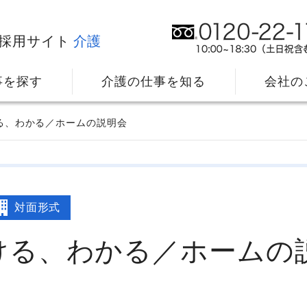
採用サイト
介護
事を探す
介護の仕事を知る
会社の
る、わかる／ホームの説明会
対面形式
ける、わかる／ホームの
社⻑メッセージ
我
教育・研修のサポート
キ