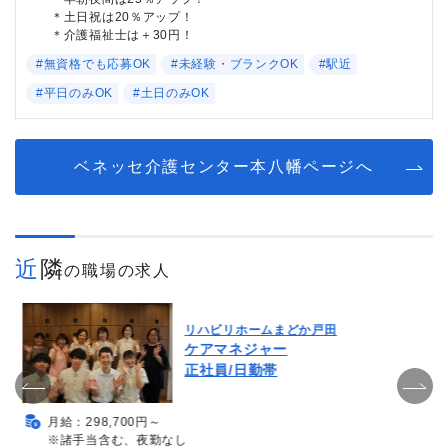
＊土日祝は20％アップ！
＊介護福祉士は＋30円！
#無資格でも応募OK
#未経験・ブランクOK
#駅近
#平日のみOK
#土日のみOK
ベネッセ介護センター本八幡ページへ
近隣
の職場の求人
リハビリホームまどか戸田
ケアマネジャー
正社員/日勤帯
月給：298,700円～
※諸手当含む、夜勤なし