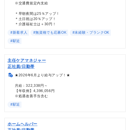
※交通費規定内支給
＊早朝夜間は25％アップ！
＊土日祝は20％アップ！
＊介護福祉士は＋30円！
#新着求人
#無資格でも応募OK
#未経験・ブランクOK
#駅近
主任ケアマネジャー
正社員/日勤帯
★2026年6月より給与アップ！★
月給：322,338円～
【年収例】4,396,056円
※処遇改善手当含む
#駅近
ホームヘルパー
正社員/日勤帯