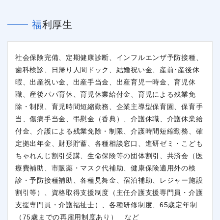
福利厚生
社会保険完備、定期健康診断、インフルエンザ予防接種、
歯科検診、日帰り人間ドック、結婚祝い金、産前･産後休
暇、出産祝い金、出産手当金、出産育児一時金、育児休
職、産後パパ育休、育児休業給付金、育児による残業免
除・制限、育児時間短縮勤務、企業主導型保育園、保育手
当、傷病手当金、弔慰金（香典）、介護休職、介護休業給
付金、介護による残業免除・制限、介護時間短縮勤務、確
定拠出年金、財形貯蓄、各種相談窓口、進研ゼミ・こども
ちゃれんじ割引受講、生命保険等の団体割引、共済会（医
療費補助、市販薬・マスク代補助、健康保険適用外の検
診・予防接種補助、各種見舞金、宿泊補助、レジャー施設
割引等）、資格取得支援制度（主任介護支援専門員・介護
支援専門員・介護福祉士）、各種研修制度、65歳定年制
（75歳までの再雇用制度あり） など