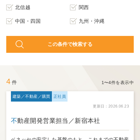
北信越
関西
中国・四国
九州・沖縄
この条件で検索する
4
件
1〜4件を表示中
建築／不動産／購買
正社員
更新日：2026.06.23
不動産開発営業担当／新宿本社
ベネッセの安定した基盤のもと、これまでの不動産