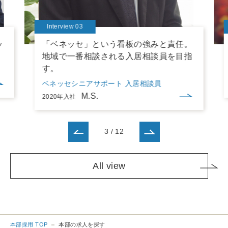
Interview 03
ッ
「ベネッセ」という看板の強みと責任。
地域で一番相談される入居相談員を目指
す。
ベネッセシニアサポート 入居相談員
M.S.
2020年入社
3
/
12
All view
本部採用 TOP
本部の求人を探す