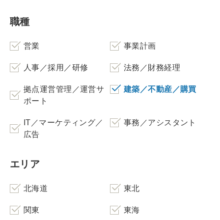
職種
営業
事業計画
人事／採用／研修
法務／財務経理
拠点運営管理／運営サ
建築／不動産／購買
ポート
IT／マーケティング／
事務／アシスタント
広告
エリア
北海道
東北
関東
東海