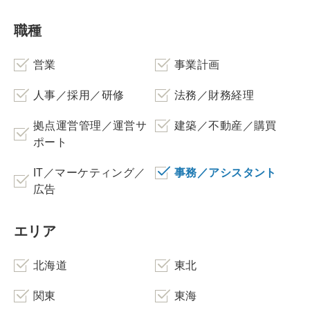
職種
営業
事業計画
人事／採用／研修
法務／財務経理
拠点運営管理／運営サ
建築／不動産／購買
ポート
IT／マーケティング／
事務／アシスタント
広告
エリア
北海道
東北
関東
東海